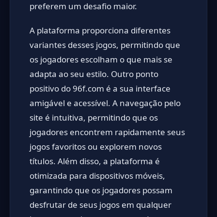
preferem um desafio maior.
A plataforma proporciona diferentes
variantes desses jogos, permitindo que
os jogadores escolham o que mais se
adapta ao seu estilo. Outro ponto
positivo do 96f.com é a sua interface
amigável e acessível. A navegação pelo
site é intuitiva, permitindo que os
jogadores encontrem rapidamente seus
jogos favoritos ou explorem novos
títulos. Além disso, a plataforma é
otimizada para dispositivos móveis,
garantindo que os jogadores possam
desfrutar de seus jogos em qualquer