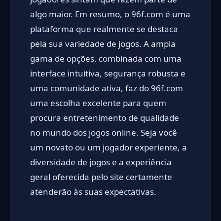
algo maior. Em resumo, o 96f.com é uma
plataforma que realmente se destaca
pela sua variedade de jogos. A ampla
gama de opções, combinada com uma
interface intuitiva, segurança robusta e
uma comunidade ativa, faz do 96f.com
uma escolha excelente para quem
procura entretenimento de qualidade
no mundo dos jogos online. Seja você
um novato ou um jogador experiente, a
diversidade de jogos e a experiência
geral oferecida pelo site certamente
atenderão às suas expectativas.