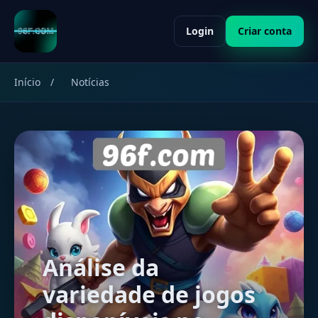
Login
Criar conta
Início
/
Notícias
Análise da
variedade de jogos