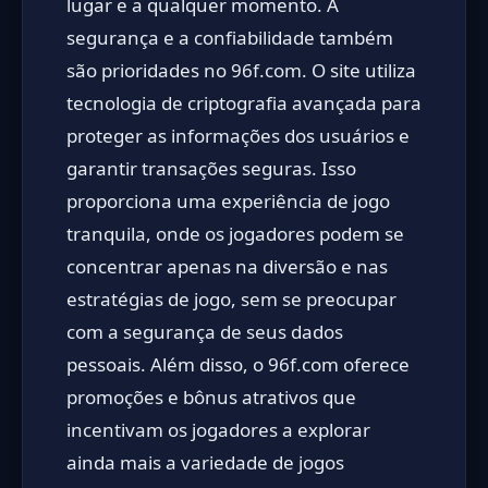
lugar e a qualquer momento. A
segurança e a confiabilidade também
são prioridades no 96f.com. O site utiliza
tecnologia de criptografia avançada para
proteger as informações dos usuários e
garantir transações seguras. Isso
proporciona uma experiência de jogo
tranquila, onde os jogadores podem se
concentrar apenas na diversão e nas
estratégias de jogo, sem se preocupar
com a segurança de seus dados
pessoais. Além disso, o 96f.com oferece
promoções e bônus atrativos que
incentivam os jogadores a explorar
ainda mais a variedade de jogos