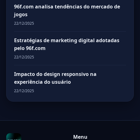
96f.com analisa tendências do mercado de
jogos
22/12/2025
Estratégias de marketing digital adotadas
pelo 96f.com
22/12/2025
Impacto do design responsivo na
experiência do usuário
22/12/2025
Menu