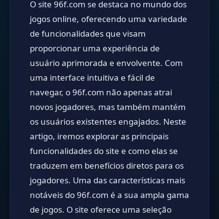
O site 96f.com se destaca no mundo dos
jogos online, oferecendo uma variedade
de funcionalidades que visam
proporcionar uma experiência de
usuário aprimorada e envolvente. Com
uma interface intuitiva e fácil de
navegar, o 96f.com não apenas atrai
novos jogadores, mas também mantém
os usuários existentes engajados. Neste
artigo, iremos explorar as principais
funcionalidades do site e como elas se
traduzem em benefícios diretos para os
jogadores. Uma das características mais
notáveis do 96f.com é a sua ampla gama
de jogos. O site oferece uma seleção