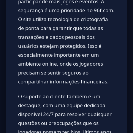
participar de mais jogos e eventos. A
segurança é uma prioridade no 96f.com.
O site utiliza tecnologia de criptografia
de ponta para garantir que todas as
transações e dados pessoais dos
usuários estejam protegidos. Isso é
especialmente importante em um
ambiente online, onde os jogadores
precisam se sentir seguros ao
compartilhar informações financeiras.
O suporte ao cliente também é um
destaque, com uma equipe dedicada
disponível 24/7 para resolver quaisquer
questões ou preocupações que os
jogadores possam ter. Nos últimos anos,