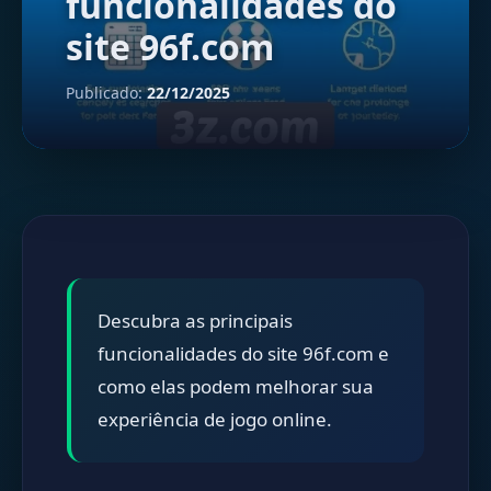
funcionalidades do
site 96f.com
Publicado:
22/12/2025
Descubra as principais
funcionalidades do site 96f.com e
como elas podem melhorar sua
experiência de jogo online.