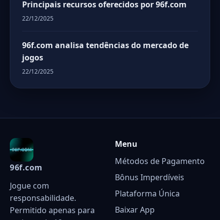
Principais recursos oferecidos por 96f.com
22/12/2025
96f.com analisa tendências do mercado de
jogos
22/12/2025
Menu
Métodos de Pagamento
96f.com
Bônus Imperdíveis
Jogue com
Plataforma Única
responsabilidade.
Baixar App
Permitido apenas para