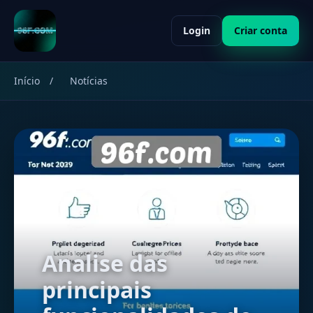
Login
Criar conta
Início
/
Notícias
Analise das
principais