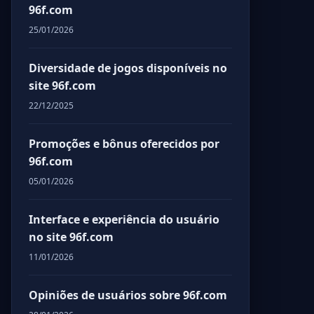
96f.com
25/01/2026
Diversidade de jogos disponíveis no
site 96f.com
22/12/2025
Promoções e bônus oferecidos por
96f.com
05/01/2026
Interface e experiência do usuário
no site 96f.com
11/01/2026
Opiniões de usuários sobre 96f.com