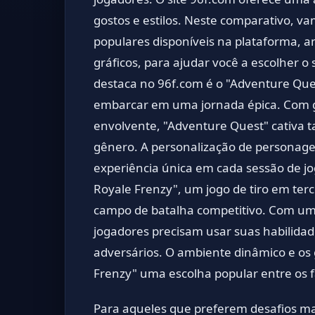
gostos e estilos. Neste comparativo, v
populares disponíveis na plataforma, an
gráficos, para ajudar você a escolher o
destaca no 96f.com é o "Adventure Que
embarcar em uma jornada épica. Com gr
envolvente, "Adventure Quest" cativa 
gênero. A personalização de personag
experiência única em cada sessão de jo
Royale Frenzy", um jogo de tiro em ter
campo de batalha competitivo. Com uma
jogadores precisam usar suas habilidade
adversários. O ambiente dinâmico e os 
Frenzy" uma escolha popular entre os f
Para aqueles que preferem desafios ma