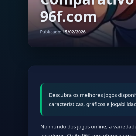
96f.com
Publicado:
15/02/2026
Descubra os melhores jogos disponí
características, gráficos e jogabilid
No mundo dos jogos online, a variedade
jogadores. O site 96f.com oferece uma