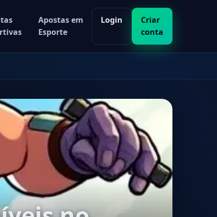
tas
Apostas em
Login
Criar
rtivas
Esporte
conta
íveis no