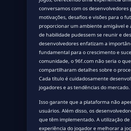
conversamos com os desenvolvedores po
motivações, desafios e visões para o f
proporcionar um ambiente amigável e ac
de habilidade pudessem se reunir e des
desenvolvedores enfatizam a importânc
fundamental para o crescimento e suce
comunidade, o 96f.com não seria o que
compartilharam detalhes sobre o process
Cada título é cuidadosamente desenvol
jogadores e as tendências do mercado.
Isso garante que a plataforma não ape
usuários. Além disso, os desenvolvedo
que têm implementado. A utilização de in
experiência do jogador e melhorar a jo