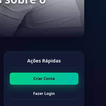
Ações Rápidas
Criar Conta
Fazer Login