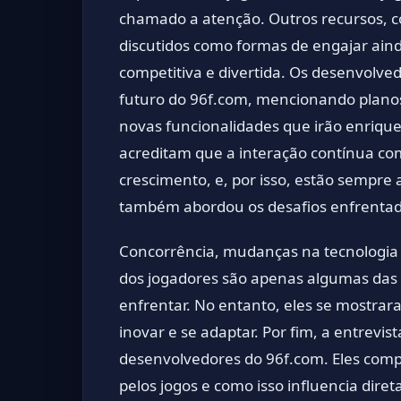
chamado a atenção. Outros recursos, 
discutidos como formas de engajar aind
competitiva e divertida. Os desenvolv
futuro do 96f.com, mencionando planos 
novas funcionalidades que irão enrique
acreditam que a interação contínua co
crescimento, e, por isso, estão sempre 
também abordou os desafios enfrentad
Concorrência, mudanças na tecnologia 
dos jogadores são apenas algumas das
enfrentar. No entanto, eles se mostrar
inovar e se adaptar. Por fim, a entrev
desenvolvedores do 96f.com. Eles compa
pelos jogos e como isso influencia dire