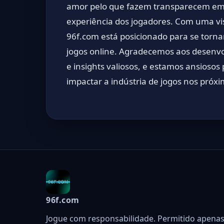
amor pelo que fazem transparecem em ca
experiência dos jogadores. Com uma vi
96f.com está posicionado para se torn
jogos online. Agradecemos aos desenvo
e insights valiosos, e estamos ansiosos
impactar a indústria de jogos nos próx
96f.com
Jogue com responsabilidade. Permitido apenas