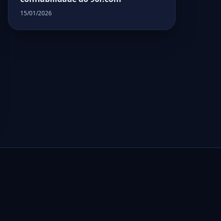
15/01/2026