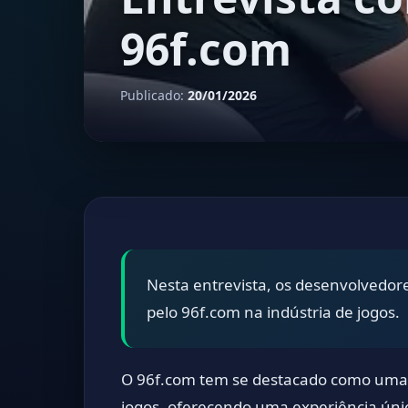
96f.com
Publicado:
20/01/2026
Nesta entrevista, os desenvolvedore
pelo 96f.com na indústria de jogos.
O 96f.com tem se destacado como uma 
jogos, oferecendo uma experiência únic