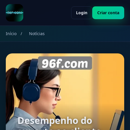
Login
Criar conta
Início
/
Notícias
Desempenho do